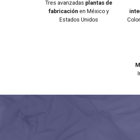
Tres avanzadas
plantas de
fabricación
en México y
int
Estados Unidos
Colo
M
I