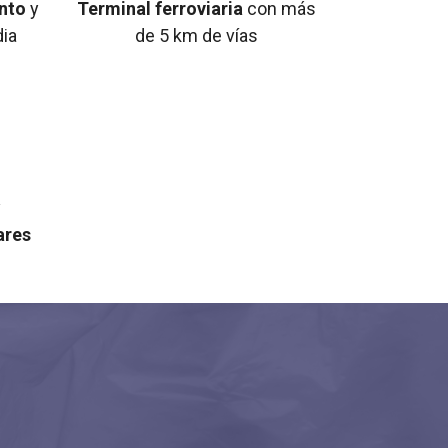
nto
y
Terminal ferroviaria
con más
ia
de 5 km de vías
y
ares