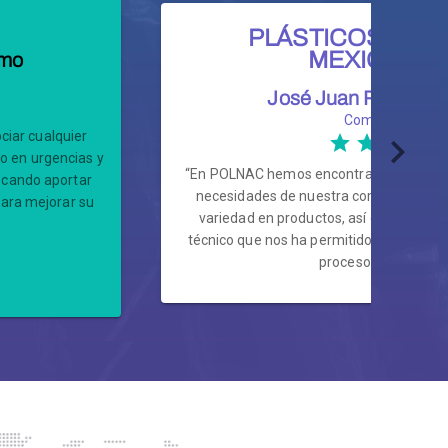
PLÁSTICOS TÉC
MEXICANO
omo
José Juan Reyes C
Comprador
iar cualquier
yo en urgencias y
“En POLNAC hemos encontrado soluciones
scando aportar
necesidades de nuestra compañía, res
para mejorar su
variedad en productos, así como un am
técnico que nos ha permitido ser más ef
procesos y costos”.