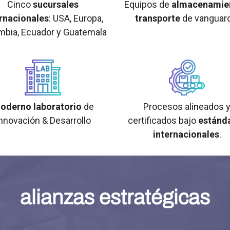
Cinco
sucursales
Equipos de
almacenamie
ernacionales
: USA, Europa,
transporte
de vanguard
mbia, Ecuador y Guatemala
oderno laboratorio
de
Procesos alineados 
nnovación & Desarrollo
certificados bajo
estánd
internacionales
.
alianzas estratégicas